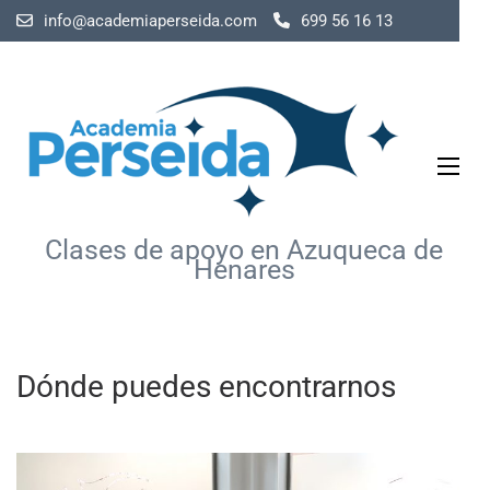
Saltar
info@academiaperseida.com
699 56 16 13
al
contenido
(presiona
la
tecla
Intro)
Clases de apoyo en Azuqueca de
Henares
Dónde puedes encontrarnos