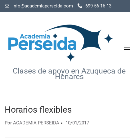
Saltar
info@academiaperseida.com
699 56 16 13
al
contenido
(presiona
la
tecla
Intro)
Clases de apoyo en Azuqueca de
Henares
Horarios flexibles
Por
ACADEMIA PERSEIDA
10/01/2017